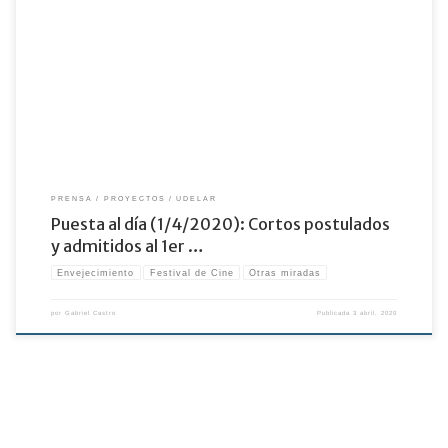
La convocatoria a la presentación de cortos al 1er Festival Internacional de Cine
sobre Envejecimiento fue todo un éxito!
PRENSA
PROYECTOS
UDELAR
Puesta al día (1/4/2020): Cortos postulados
y admitidos al 1er …
Envejecimiento
Festival de Cine
Otras miradas
por
Gabriel Castro
Publicada
3 abril, 2020