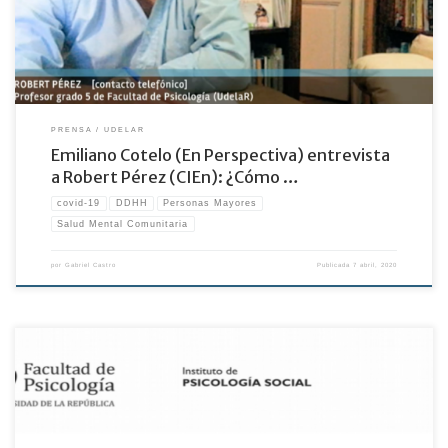
PRENSA
UDELAR
Emiliano Cotelo (En Perspectiva) entrevista
a Robert Pérez (CIEn): ¿Cómo …
covid-19
DDHH
Personas Mayores
Salud Mental Comunitaria
por
Gabriel Castro
Publicada
7 abril, 2020
Aportes del Núcleo Interdisciplinario de Estudios sobre la Vejez y el Envejecimiento