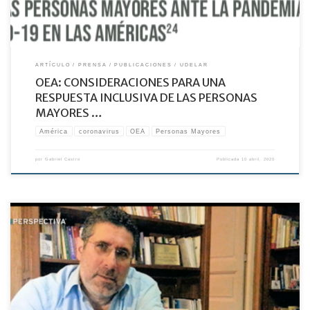
ARTÍCULO
PRENSA
PUBLICACIONES
UDELAR
OEA: CONSIDERACIONES PARA UNA
RESPUESTA INCLUSIVA DE LAS PERSONAS
MAYORES …
América
coronavirus
OEA
Personas Mayores
por
Gabriel Castro
Publicada
10 abril, 2020
Entrevista En Perspectiva: En esta época de emergencia sanitaria por el nuevo
coronavirus las personas mayores de 65 años, que son población de riesgo, deben
permanecer físicamente distanciadas. Y eso es todo un desafío.