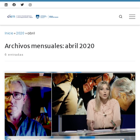
Saltar al contenido
Search
Men
Inicio
»
2020
»
abril
Archivos mensuales:
abril 2020
6 entradas
Entrevista: las personas mayores en tiempos de distanciamiento físico