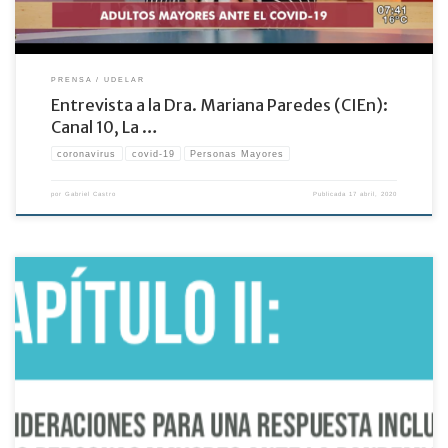
PRENSA
UDELAR
Entrevista a la Dra. Mariana Paredes (CIEn):
Canal 10, La …
coronavirus
covid-19
Personas Mayores
por
Gabriel Castro
Publicada
17 abril, 2020
Contribución del Dr. Robert Pérez (CIEn), y la Mag. Adriana Rovira (Fac. de Psicología)
a la GUIA PRACTICA DE RESPUESTAS INCLUSIVAS Y CON ENFOQUE DE DERECHOS ANTE
EL COVID-19 EN LAS AMERICAS editada y publicada por la OEA.