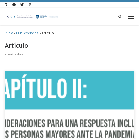
Saltar al contenido
Search
Men
Inicio
»
Publicaciones
»
Artículo
Artículo
2 entradas
Contribución del Dr. Robert Pérez (CIEn), y la Mag. Adriana Rovira (Fac. de Psicología)
a la GUIA PRACTICA DE RESPUESTAS INCLUSIVAS Y CON ENFOQUE DE DERECHOS ANTE
EL COVID-19 EN LAS AMERICAS editada y publicada por la OEA.