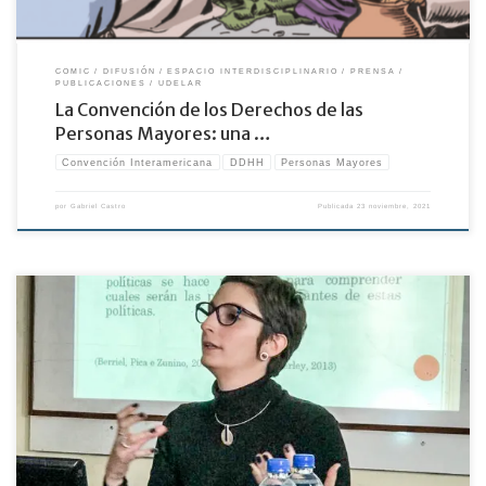
COMIC
DIFUSIÓN
ESPACIO INTERDISCIPLINARIO
PRENSA
PUBLICACIONES
UDELAR
La Convención de los Derechos de las
Personas Mayores: una …
Convención Interamericana
DDHH
Personas Mayores
por
Gabriel Castro
Publicada
23 noviembre, 2021
Ponencia en Congreso: “𝐀𝐥𝐜𝐚𝐧𝐜𝐞𝐬 𝐲 𝐃𝐞𝐬𝐚𝐟𝐢́𝐨𝐬 𝐝𝐞 𝐥𝐚 𝐏𝐬𝐢𝐜𝐨𝐠𝐞𝐫𝐨𝐧𝐭𝐨𝐥𝐨𝐠𝐢́𝐚 𝐝𝐞𝐥 𝐒𝐢𝐠𝐥𝐨 𝐗𝐗𝐈”. 𝐕𝐈𝐈𝐈
𝐂𝐨𝐧𝐠𝐫𝐞𝐬𝐨 𝐝𝐞 𝐥𝐚 𝐑𝐞𝐝 𝐈𝐧𝐭𝐞𝐫𝐝𝐢𝐬𝐜𝐢𝐩𝐥𝐢𝐧𝐚𝐫𝐢𝐚 𝐝𝐞 𝐏𝐬𝐢𝐜𝐨𝐠𝐞𝐫𝐨𝐧𝐭𝐨𝐥𝐨𝐠𝐢́𝐚 𝐲 𝐈𝐕 𝐂𝐨𝐧𝐠𝐫𝐞𝐬𝐨 𝐝𝐞 𝐥𝐚 𝐂𝐚́𝐭𝐞𝐝𝐫𝐚 𝐝𝐞 𝐥𝐚
𝐓𝐞𝐫𝐜𝐞𝐫𝐚 𝐄𝐝𝐚𝐝 𝐲 𝐕𝐞𝐣𝐞𝐳. (1, 2 y 3 de agosto, 2019, Buenos Aires, Argentina). Título: As
Concepções de Velhice e Envelhecimento na “Convenção Interamericana sobre a
Proteção dos Direitos Humanos dos Idosos” Autores: Juliana […]