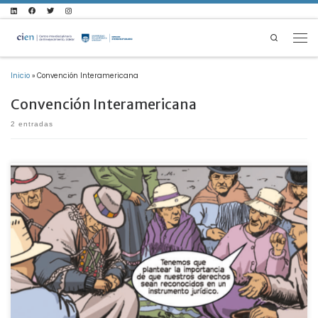
Saltar al contenido
Search
Men
Inicio
»
Convención Interamericana
Convención Interamericana
2 entradas
Versión completa en castellano Con motivo de la celebración del Día Internacional de
los Derechos Humanos el 10 de diciembre, el Centro Interdisciplinario de
Envejecimiento de la Universidad de la República (CIEn) y el Scottish Centre for
Comics Studies de la Universidad de Dundee anuncian la publicación de La
Convención sobre los Derechos de las Personas Mayores: Una Guía Gráfica (The […]