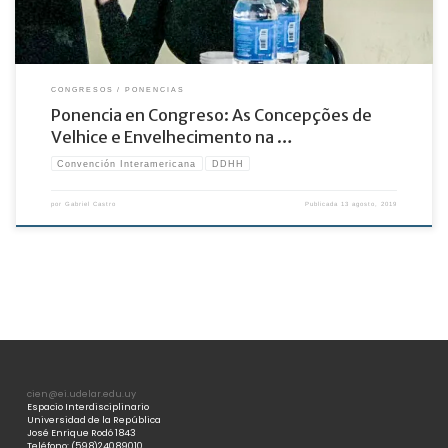
CONGRESOS
PONENCIAS
Ponencia en Congreso: As Concepções de
Velhice e Envelhecimento na …
Convención Interamericana
DDHH
por
Gabriel Castro
Publicada
13 agosto, 2019
cien@ei.udelar.edu.uy
Espacio Interdisciplinario
Universidad de la República
José Enrique Rodó 1843
Teléfono: (598)24089010